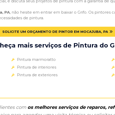
cial, e discuta seus projetos de pintura com a garantia de 
a, PA
, não hesite em entrar em baixar o Grifo. Os pintores 
ecessidades de pintura.
SOLICITE UM ORÇAMENTO DE PINTOR EM MOCAJUBA, PA
heça mais serviços de Pintura do Gr
Pintura marmoratto
Pintura de interiores
Pintura de exteriores
clientes com
os melhores serviços de reparos, r
ixo para agendar uma visita técnica ou solicitar o