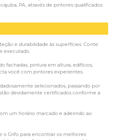
juba, PA, através de pintores qualificados
ção e durabilidade às superfícies. Conte
te executado.
o fachadas, pintura em altura, edifícios,
ecta você com pintores experientes.
cuidadosamente selecionados, passando por
, estão devidamente certificados conforme a
 com um horário marcado e aderindo ao
ze o Grifo para encontrar os melhores