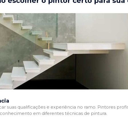
 escolher o pintor certo para sua
ncia
ficar suas qualificações e experiência no ramo. Pintores pr
e conhecimento em diferentes técnicas de pintura.