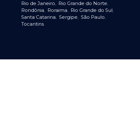
Rio de Janeiro
,
Rio Grande do Norte
,
Rondônia
,
Roraima
,
Rio Grande do Sul
,
Santa Catarina
,
Sergipe
,
São Paulo
,
Tocantins
.