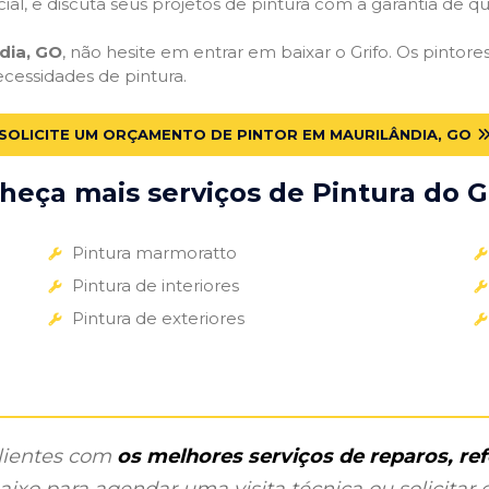
cial, e discuta seus projetos de pintura com a garantia de 
dia, GO
, não hesite em entrar em baixar o Grifo. Os pintor
ecessidades de pintura.
SOLICITE UM ORÇAMENTO DE PINTOR EM MAURILÂNDIA, GO
heça mais serviços de Pintura do Gr
Pintura marmoratto
Pintura de interiores
Pintura de exteriores
clientes com
os melhores serviços de reparos, r
ixo para agendar uma visita técnica ou solicitar o