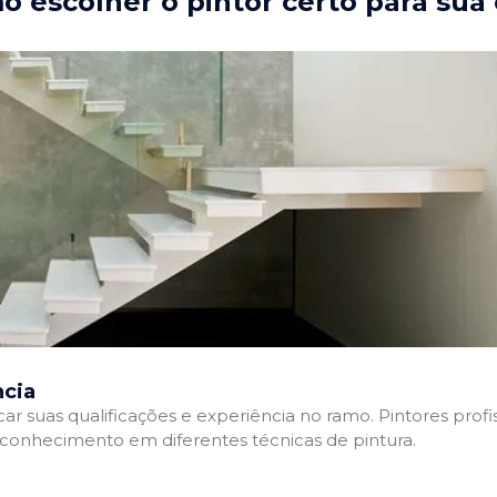
 escolher o pintor certo para sua
ncia
ficar suas qualificações e experiência no ramo. Pintores pr
e conhecimento em diferentes técnicas de pintura.