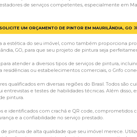
estadores de serviços competentes, especialmente em Maur
SOLICITE UM ORÇAMENTO DE PINTOR EM MAURILÂNDIA, GO
 a estética do seu imóvel, como também proporciona prote
ândia, GO, para que seu projeto de pintura seja perfeitam
ara atender a diversos tipos de serviços de pintura, incluind
a residências ou estabelecimentos comerciais, o Grifo con
es qualificados em diversas regiões do Brasil. Todos são 
i entrevistas e testes de habilidades técnicas. Além disso
de pintura.
ados e identificados com crachá e QR code, comprometidos
rança e a confiabilidade no serviço prestado.
os de pintura de alta qualidade que seu imóvel merece. Utili