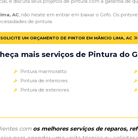
cial, e discuta seus projetos de pintura com a garantia de 
Lima, AC
, não hesite em entrar em baixar o Grifo. Os pinto
ecessidades de pintura.
SOLICITE UM ORÇAMENTO DE PINTOR EM MÂNCIO LIMA, AC
heça mais serviços de Pintura do Gr
Pintura marmoratto
Pintura de interiores
Pintura de exteriores
clientes com
os melhores serviços de reparos, r
ixo para agendar uma visita técnica ou solicitar o