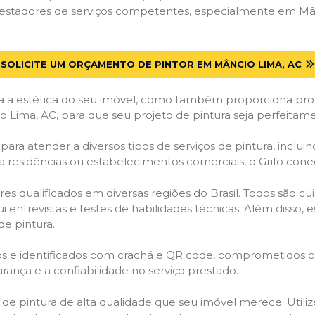
estadores de serviços competentes, especialmente em Mânc
SOLICITE UM ORÇAMENTO DE PINTOR EM MÂNCIO LIMA, AC
 a estética do seu imóvel, como também proporciona prote
 Lima, AC, para que seu projeto de pintura seja perfeitam
ara atender a diversos tipos de serviços de pintura, incluind
a residências ou estabelecimentos comerciais, o Grifo con
es qualificados em diversas regiões do Brasil. Todos são 
i entrevistas e testes de habilidades técnicas. Além disso
de pintura.
ados e identificados com crachá e QR code, comprometidos
rança e a confiabilidade no serviço prestado.
os de pintura de alta qualidade que seu imóvel merece. Utili