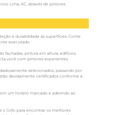
io Lima, AC, através de pintores
ção e durabilidade às superfícies. Conte
ente executado.
o fachadas, pintura em altura, edifícios,
ecta você com pintores experientes.
cuidadosamente selecionados, passando por
, estão devidamente certificados conforme a
 com um horário marcado e aderindo ao
ze o Grifo para encontrar os melhores