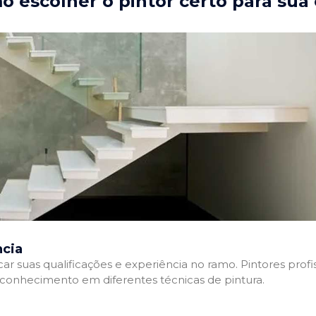
 escolher o pintor certo para sua
ncia
ficar suas qualificações e experiência no ramo. Pintores pr
e conhecimento em diferentes técnicas de pintura.