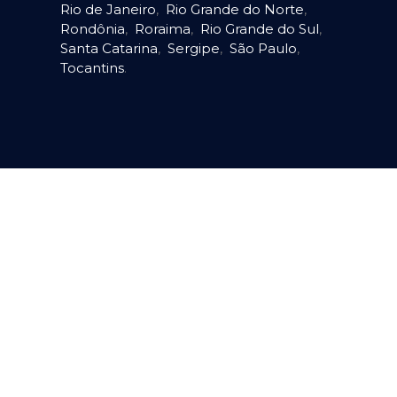
Rio de Janeiro
,
Rio Grande do Norte
,
Rondônia
,
Roraima
,
Rio Grande do Sul
,
Santa Catarina
,
Sergipe
,
São Paulo
,
Tocantins
.