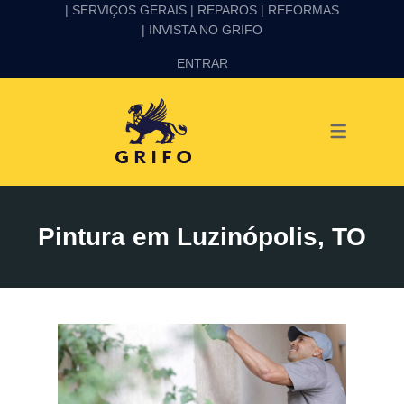
| SERVIÇOS GERAIS |
REPAROS |
REFORMAS
| INVISTA NO GRIFO
SERVIÇOS
ENTRAR
ALVENARIA E PEDREIRO
ELÉTRICA
GESSO E DRYWALL
HIDRÁULICA
Pintura em Luzinópolis, TO
IMPERMEABILIZAÇÃO
MANUTENÇÃO PREDIAL
MARIDO DE ALUGUEL
PINTURA
REFORMA