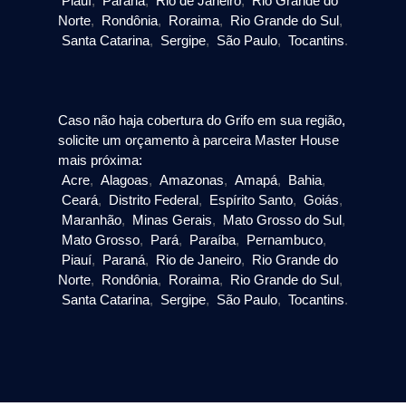
Piauí
,
Paraná
,
Rio de Janeiro
,
Rio Grande do
Norte
,
Rondônia
,
Roraima
,
Rio Grande do Sul
,
Santa Catarina
,
Sergipe
,
São Paulo
,
Tocantins
.
Caso não haja cobertura do Grifo em sua região,
solicite um orçamento à parceira Master House
mais próxima:
Acre
,
Alagoas
,
Amazonas
,
Amapá
,
Bahia
,
Ceará
,
Distrito Federal
,
Espírito Santo
,
Goiás
,
Maranhão
,
Minas Gerais
,
Mato Grosso do Sul
,
Mato Grosso
,
Pará
,
Paraíba
,
Pernambuco
,
Piauí
,
Paraná
,
Rio de Janeiro
,
Rio Grande do
Norte
,
Rondônia
,
Roraima
,
Rio Grande do Sul
,
Santa Catarina
,
Sergipe
,
São Paulo
,
Tocantins
.