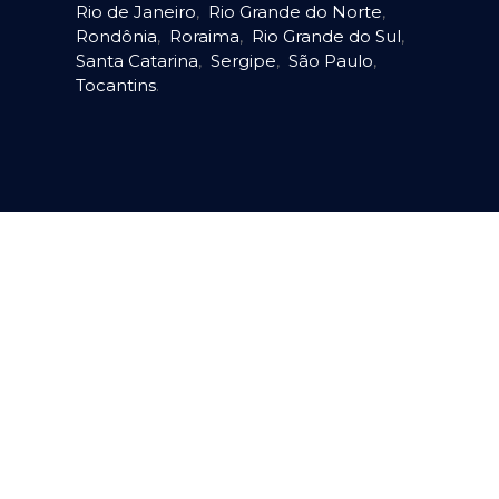
Rio de Janeiro
,
Rio Grande do Norte
,
Rondônia
,
Roraima
,
Rio Grande do Sul
,
Santa Catarina
,
Sergipe
,
São Paulo
,
Tocantins
.