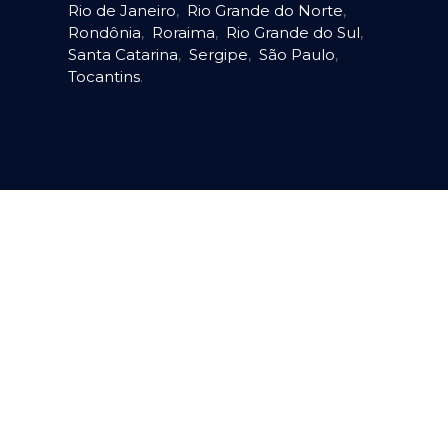
Rio de Janeiro
,
Rio Grande do Norte
,
Rondônia
,
Roraima
,
Rio Grande do Sul
,
Santa Catarina
,
Sergipe
,
São Paulo
,
Tocantins
.