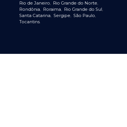
Rio de Janeiro
,
Rio Grande do Norte
,
Rondônia
,
Roraima
,
Rio Grande do Sul
,
Santa Catarina
,
Sergipe
,
São Paulo
,
Tocantins
.