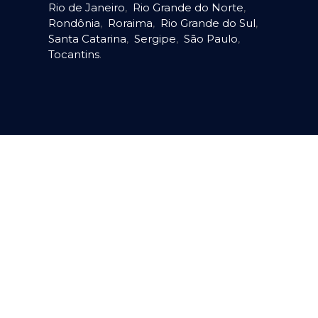
Rio de Janeiro
,
Rio Grande do Norte
,
Rondônia
,
Roraima
,
Rio Grande do Sul
,
Santa Catarina
,
Sergipe
,
São Paulo
,
Tocantins
.