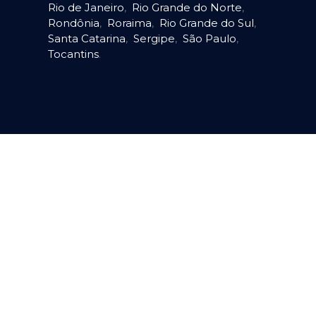
Rio de Janeiro
,
Rio Grande do Norte
,
Rondônia
,
Roraima
,
Rio Grande do Sul
,
Santa Catarina
,
Sergipe
,
São Paulo
,
Tocantins
.