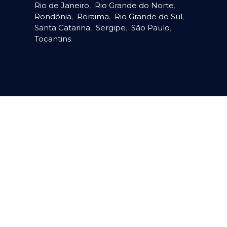
Rio de Janeiro
,
Rio Grande do Norte
,
Rondônia
,
Roraima
,
Rio Grande do Sul
,
Santa Catarina
,
Sergipe
,
São Paulo
,
Tocantins
.