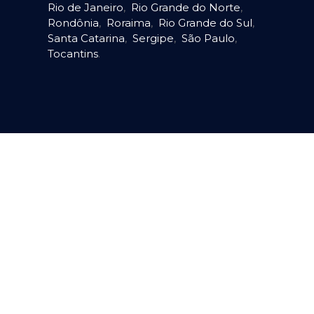
Rio de Janeiro
,
Rio Grande do Norte
,
Rondônia
,
Roraima
,
Rio Grande do Sul
,
Santa Catarina
,
Sergipe
,
São Paulo
,
Tocantins
.