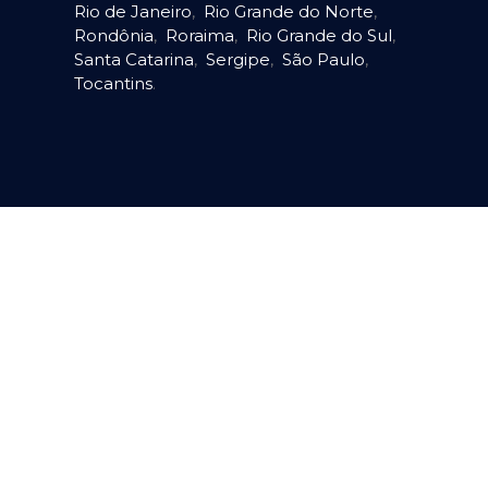
Rio de Janeiro
,
Rio Grande do Norte
,
Rondônia
,
Roraima
,
Rio Grande do Sul
,
Santa Catarina
,
Sergipe
,
São Paulo
,
Tocantins
.