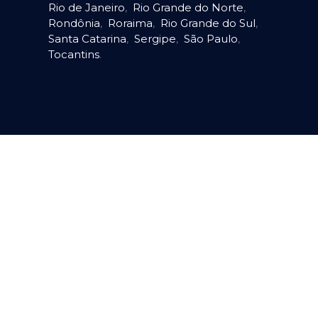
Rio de Janeiro
,
Rio Grande do Norte
,
Rondônia
,
Roraima
,
Rio Grande do Sul
,
Santa Catarina
,
Sergipe
,
São Paulo
,
Tocantins
.