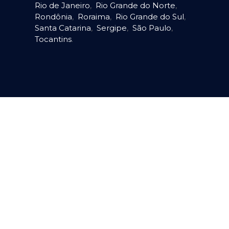
Rio de Janeiro
,
Rio Grande do Norte
,
Rondônia
,
Roraima
,
Rio Grande do Sul
,
Santa Catarina
,
Sergipe
,
São Paulo
,
Tocantins
.