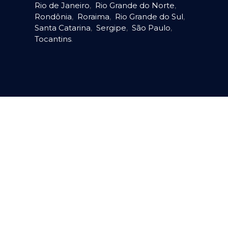
Rio de Janeiro
,
Rio Grande do Norte
,
Rondônia
,
Roraima
,
Rio Grande do Sul
,
Santa Catarina
,
Sergipe
,
São Paulo
,
Tocantins
.