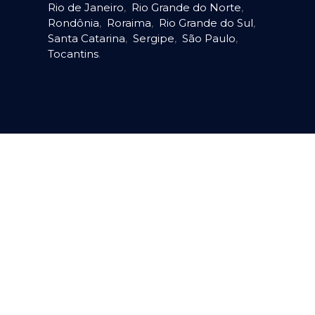
Rio de Janeiro
,
Rio Grande do Norte
,
Rondônia
,
Roraima
,
Rio Grande do Sul
,
Santa Catarina
,
Sergipe
,
São Paulo
,
Tocantins
.