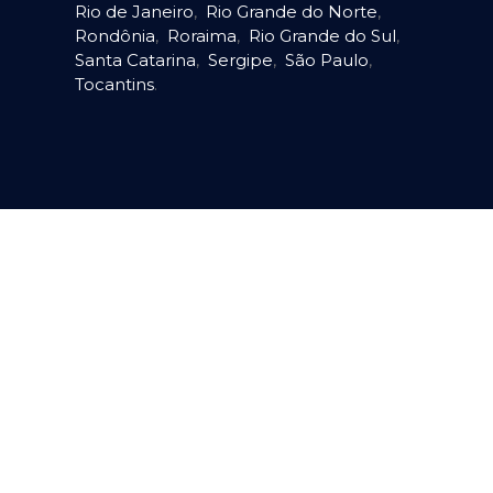
Rio de Janeiro
,
Rio Grande do Norte
,
Rondônia
,
Roraima
,
Rio Grande do Sul
,
Santa Catarina
,
Sergipe
,
São Paulo
,
Tocantins
.