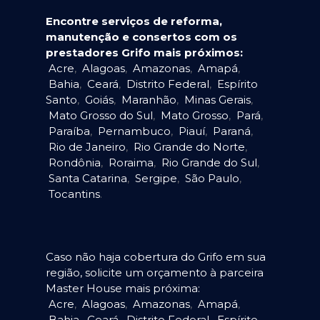
Encontre serviços de reforma,
manutenção e consertos com os
prestadores Grifo mais próximos:
Acre
,
Alagoas
,
Amazonas
,
Amapá
,
Bahia
,
Ceará
,
Distrito Federal
,
Espírito
Santo
,
Goiás
,
Maranhão
,
Minas Gerais
,
Mato Grosso do Sul
,
Mato Grosso
,
Pará
,
Paraíba
,
Pernambuco
,
Piauí
,
Paraná
,
Rio de Janeiro
,
Rio Grande do Norte
,
Rondônia
,
Roraima
,
Rio Grande do Sul
,
Santa Catarina
,
Sergipe
,
São Paulo
,
Tocantins
.
Caso não haja cobertura do Grifo em sua
região, solicite um orçamento à parceira
Master House mais próxima:
Acre
,
Alagoas
,
Amazonas
,
Amapá
,
Bahia
,
Ceará
,
Distrito Federal
,
Espírito