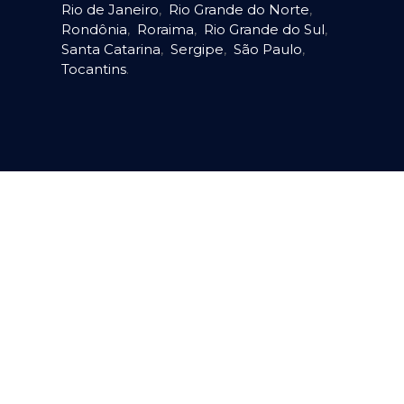
Rio de Janeiro
,
Rio Grande do Norte
,
Rondônia
,
Roraima
,
Rio Grande do Sul
,
Santa Catarina
,
Sergipe
,
São Paulo
,
Tocantins
.