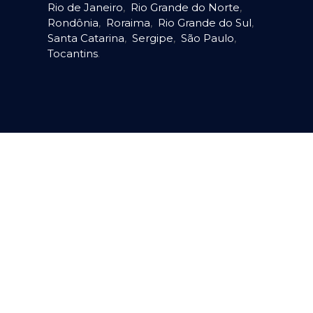
Rio de Janeiro
,
Rio Grande do Norte
,
Rondônia
,
Roraima
,
Rio Grande do Sul
,
Santa Catarina
,
Sergipe
,
São Paulo
,
Tocantins
.