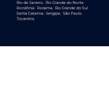
Rio de Janeiro
,
Rio Grande do Norte
,
Rondônia
,
Roraima
,
Rio Grande do Sul
,
Santa Catarina
,
Sergipe
,
São Paulo
,
Tocantins
.