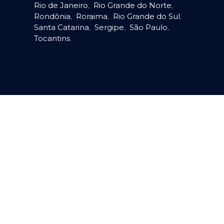
Rio de Janeiro
,
Rio Grande do Norte
,
Rondônia
,
Roraima
,
Rio Grande do Sul
,
Santa Catarina
,
Sergipe
,
São Paulo
,
Tocantins
.