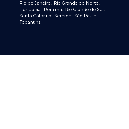
Rio de Janeiro
,
Rio Grande do Norte
,
Rondônia
,
Roraima
,
Rio Grande do Sul
,
Santa Catarina
,
Sergipe
,
São Paulo
,
Tocantins
.