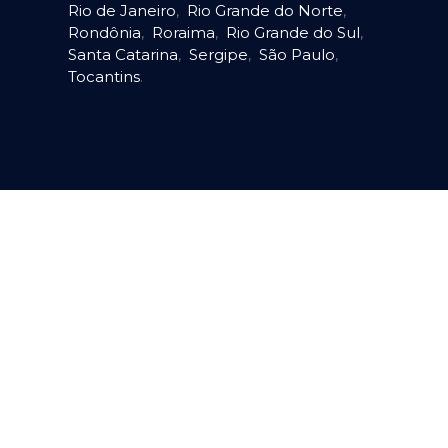
Rio de Janeiro
,
Rio Grande do Norte
,
Rondônia
,
Roraima
,
Rio Grande do Sul
,
Santa Catarina
,
Sergipe
,
São Paulo
,
Tocantins
.