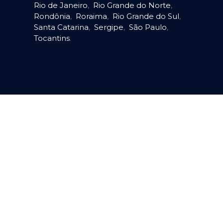
Rio de Janeiro
,
Rio Grande do Norte
,
Rondônia
,
Roraima
,
Rio Grande do Sul
,
Santa Catarina
,
Sergipe
,
São Paulo
,
Tocantins
.