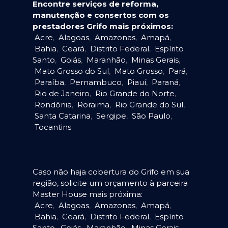
Encontre serviços de reforma,
manutenção e consertos com os
prestadores Grifo mais próximos:
Acre
,
Alagoas
,
Amazonas
,
Amapá
,
Bahia
,
Ceará
,
Distrito Federal
,
Espírito
Santo
,
Goiás
,
Maranhão
,
Minas Gerais
,
Mato Grosso do Sul
,
Mato Grosso
,
Pará
,
Paraíba
,
Pernambuco
,
Piauí
,
Paraná
,
Rio de Janeiro
,
Rio Grande do Norte
,
Rondônia
,
Roraima
,
Rio Grande do Sul
,
Santa Catarina
,
Sergipe
,
São Paulo
,
Tocantins
.
Caso não haja cobertura do Grifo em sua
região, solicite um orçamento à parceira
Master House mais próxima:
Acre
,
Alagoas
,
Amazonas
,
Amapá
,
Bahia
,
Ceará
,
Distrito Federal
,
Espírito
Santo
,
Goiás
,
Maranhão
,
Minas Gerais
,