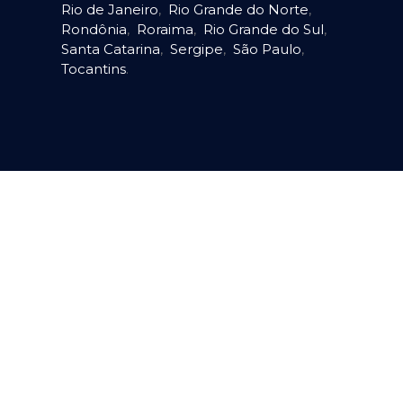
Rio de Janeiro
,
Rio Grande do Norte
,
Rondônia
,
Roraima
,
Rio Grande do Sul
,
Santa Catarina
,
Sergipe
,
São Paulo
,
Tocantins
.