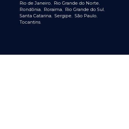
Rio de Janeiro
,
Rio Grande do Norte
,
Rondônia
,
Roraima
,
Rio Grande do Sul
,
Santa Catarina
,
Sergipe
,
São Paulo
,
Tocantins
.