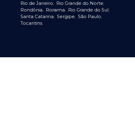
Rio de Janeiro
,
Rio Grande do Norte
,
Rondônia
,
Roraima
,
Rio Grande do Sul
,
Santa Catarina
,
Sergipe
,
São Paulo
,
Tocantins
.