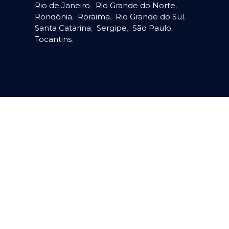
Rio de Janeiro
,
Rio Grande do Norte
,
Rondônia
,
Roraima
,
Rio Grande do Sul
,
Santa Catarina
,
Sergipe
,
São Paulo
,
Tocantins
.