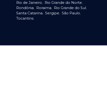
Rio de Janeiro
,
Rio Grande do Norte
,
Rondônia
,
Roraima
,
Rio Grande do Sul
,
Santa Catarina
,
Sergipe
,
São Paulo
,
Tocantins
.