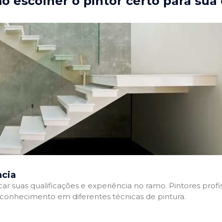
 escolher o pintor certo para sua
ncia
ficar suas qualificações e experiência no ramo. Pintores pr
e conhecimento em diferentes técnicas de pintura.