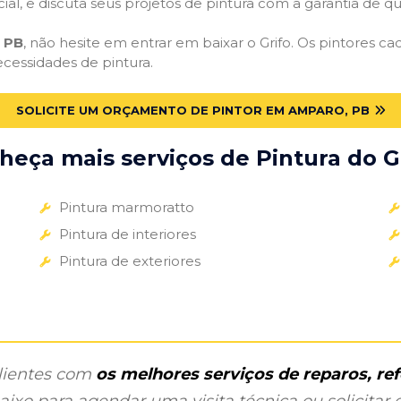
cial, e discuta seus projetos de pintura com a garantia de 
 PB
, não hesite em entrar em baixar o Grifo. Os pintores c
ecessidades de pintura.
SOLICITE UM ORÇAMENTO DE PINTOR EM AMPARO, PB
heça mais serviços de Pintura do Gr
Pintura marmoratto
Pintura de interiores
Pintura de exteriores
clientes com
os melhores serviços de reparos, r
ixo para agendar uma visita técnica ou solicitar o