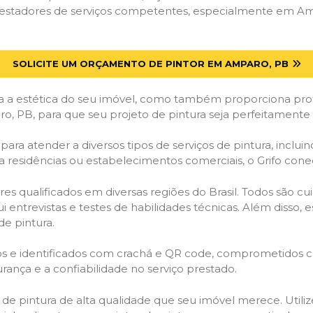
estadores de serviços competentes, especialmente em Ampa
SOLICITE UM ORÇAMENTO DE PINTOR EM AMPARO, PB
 a estética do seu imóvel, como também proporciona prote
, PB, para que seu projeto de pintura seja perfeitamente
ara atender a diversos tipos de serviços de pintura, incluind
a residências ou estabelecimentos comerciais, o Grifo con
es qualificados em diversas regiões do Brasil. Todos são 
i entrevistas e testes de habilidades técnicas. Além disso
de pintura.
ados e identificados com crachá e QR code, comprometidos
rança e a confiabilidade no serviço prestado.
os de pintura de alta qualidade que seu imóvel merece. Utili