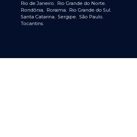
Rio de Janeiro
,
Rio Grande do Norte
,
Rondônia
,
Roraima
,
Rio Grande do Sul
,
Santa Catarina
,
Sergipe
,
São Paulo
,
Tocantins
.