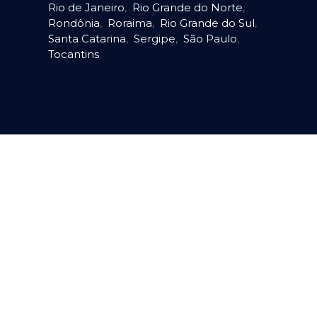
Rio de Janeiro
,
Rio Grande do Norte
,
Rondônia
,
Roraima
,
Rio Grande do Sul
,
Santa Catarina
,
Sergipe
,
São Paulo
,
Tocantins
.