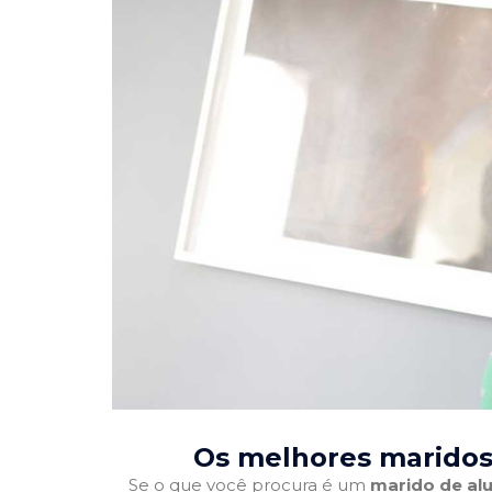
Os melhores maridos
Se o que você procura é um
marido de alu