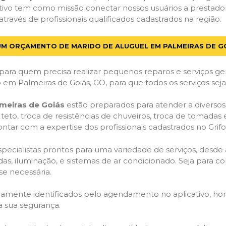
icativo tem como missão conectar nossos usuários a prestad
ravés de profissionais qualificados cadastrados na região.
UM ORÇAMENTO DE MARIDO DE ALUGUEL EM PALMEIRAS DE G
para quem precisa realizar pequenos reparos e serviços ger
o
em Palmeiras de Goiás, GO, para que todos os serviços se
meiras de Goiás
estão preparados para atender a diversos
 teto, troca de resistências de chuveiros, troca de tomadas 
tar com a expertise dos profissionais cadastrados no Grifo
especialistas prontos para uma variedade de serviços, desde
adas, iluminação, e sistemas de ar condicionado. Seja para c
se necessária.
idamente identificados pelo agendamento no aplicativo, ho
a sua segurança.