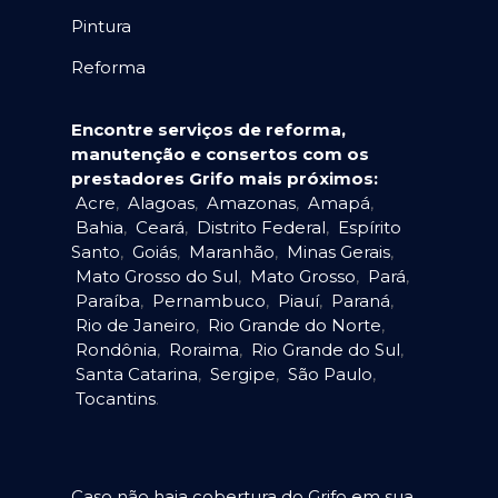
Pintura
Reforma
Encontre serviços de reforma,
manutenção e consertos com os
prestadores Grifo mais próximos:
Acre
,
Alagoas
,
Amazonas
,
Amapá
,
Bahia
,
Ceará
,
Distrito Federal
,
Espírito
Santo
,
Goiás
,
Maranhão
,
Minas Gerais
,
Mato Grosso do Sul
,
Mato Grosso
,
Pará
,
Paraíba
,
Pernambuco
,
Piauí
,
Paraná
,
Rio de Janeiro
,
Rio Grande do Norte
,
Rondônia
,
Roraima
,
Rio Grande do Sul
,
Santa Catarina
,
Sergipe
,
São Paulo
,
Tocantins
.
Caso não haja cobertura do Grifo em sua