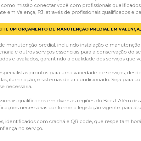
em como missão conectar você com profissionais qualificado
em Valença, RJ, através de profissionais qualificados e ca
CITE UM ORÇAMENTO DE MANUTENÇÃO PREDIAL EM VALENÇA,
de manutenção predial, incluindo instalação e manutenção
venaria e outros serviços essenciais para a conservação do se
dos e avaliados, garantindo a qualidade dos serviços que v
 especialistas prontos para uma variedade de serviços, desd
adas, iluminação, e sistemas de ar condicionado. Seja para c
se necessária.
ionais qualificados em diversas regiões do Brasil. Além diss
ificações necessárias conforme a legislação vigente para 
dos, identificados com crachá e QR code, que respeitam h
fiança no serviço.