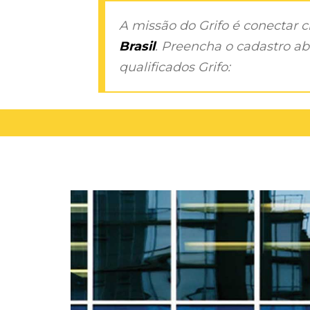
A missão do Grifo é conectar 
Brasil
. Preencha o cadastro aba
qualificados Grifo: