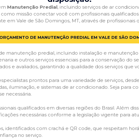
 em
Manutenção Predial
, incluindo serviços de ar condici
em como missão conectar você com profissionais qualificado
em Vale de São Domingos, MT, através de profissionais qu
 ORÇAMENTO DE MANUTENÇÃO PREDIAL EM VALE DE SÃO DO
de manutenção predial, incluindo instalação e manutenção
venaria e outros serviços essenciais para a conservação do se
dos e avaliados, garantindo a qualidade dos serviços que v
 especialistas prontos para uma variedade de serviços, desd
adas, iluminação, e sistemas de ar condicionado. Seja para c
se necessária.
ionais qualificados em diversas regiões do Brasil. Além diss
ificações necessárias conforme a legislação vigente para 
dos, identificados com crachá e QR code, que respeitam h
fiança no serviço.