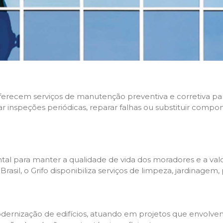
 oferecem serviços de manutenção preventiva e corretiva p
zar inspeções periódicas, reparar falhas ou substituir compo
l para manter a qualidade de vida dos moradores e a valo
sil, o Grifo disponibiliza serviços de limpeza, jardinagem,
rnização de edifícios, atuando em projetos que envolvem 