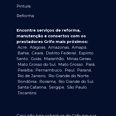
Pintura
Reforma
Encontre serviços de reforma,
manutenção e consertos com os
prestadores Grifo mais próximos:
Acre
,
Alagoas
,
Amazonas
,
Amapá
,
Bahia
,
Ceará
,
Distrito Federal
,
Espírito
Santo
,
Goiás
,
Maranhão
,
Minas Gerais
,
Mato Grosso do Sul
,
Mato Grosso
,
Pará
,
Paraíba
,
Pernambuco
,
Piauí
,
Paraná
,
Rio de Janeiro
,
Rio Grande do Norte
,
Rondônia
,
Roraima
,
Rio Grande do Sul
,
Santa Catarina
,
Sergipe
,
São Paulo
,
Tocantins
.
Caso não haja cobertura do Grifo em sua