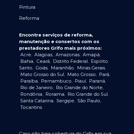
Pintura
Reforma
Encontre serviços de reforma,
manutenção e consertos com os
prestadores Grifo mais próximos:
Acre
,
Alagoas
,
Amazonas
,
Amapá
,
Bahia
,
Ceará
,
Distrito Federal
,
Espírito
Santo
,
Goiás
,
Maranhão
,
Minas Gerais
,
Mato Grosso do Sul
,
Mato Grosso
,
Pará
,
Paraíba
,
Pernambuco
,
Piauí
,
Paraná
,
Rio de Janeiro
,
Rio Grande do Norte
,
Rondônia
,
Roraima
,
Rio Grande do Sul
,
Santa Catarina
,
Sergipe
,
São Paulo
,
Tocantins
.
Caso não haja cobertura do Grifo em sua