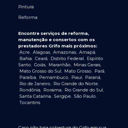
Pintura
Reforma
Encontre serviços de reforma,
manutenção e consertos com os
prestadores Grifo mais próximos:
Acre
,
Alagoas
,
Amazonas
,
Amapá
,
Bahia
,
Ceará
,
Distrito Federal
,
Espírito
Santo
,
Goiás
,
Maranhão
,
Minas Gerais
,
Mato Grosso do Sul
,
Mato Grosso
,
Pará
,
Paraíba
,
Pernambuco
,
Piauí
,
Paraná
,
Rio de Janeiro
,
Rio Grande do Norte
,
Rondônia
,
Roraima
,
Rio Grande do Sul
,
Santa Catarina
,
Sergipe
,
São Paulo
,
Tocantins
.
Caso não haja cobertura do Grifo em sua