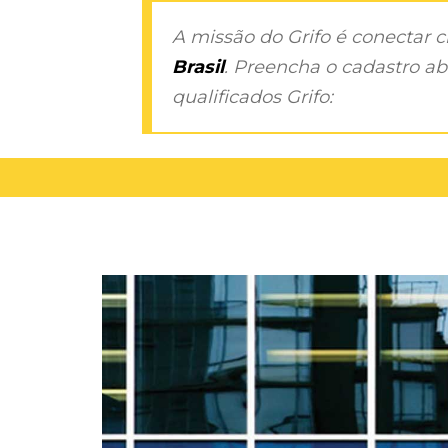
A missão do Grifo é conectar 
Brasil
. Preencha o cadastro aba
qualificados Grifo: