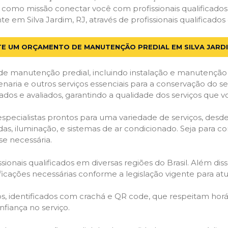
em como missão conectar você com profissionais qualificado
m Silva Jardim, RJ, através de profissionais qualificados 
TE UM ORÇAMENTO DE MANUTENÇÃO PREDIAL EM SILVA JARDI
de manutenção predial, incluindo instalação e manutenção
venaria e outros serviços essenciais para a conservação do se
dos e avaliados, garantindo a qualidade dos serviços que v
 especialistas prontos para uma variedade de serviços, desd
adas, iluminação, e sistemas de ar condicionado. Seja para c
se necessária.
ionais qualificados em diversas regiões do Brasil. Além diss
ificações necessárias conforme a legislação vigente para 
dos, identificados com crachá e QR code, que respeitam h
fiança no serviço.