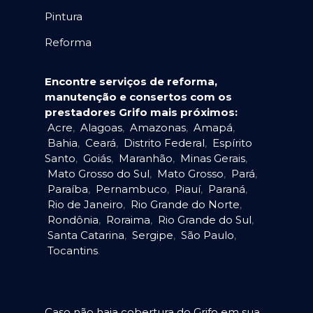
Pintura
Reforma
Encontre serviços de reforma,
manutenção e consertos com os
prestadores Grifo mais próximos:
Acre
,
Alagoas
,
Amazonas
,
Amapá
,
Bahia
,
Ceará
,
Distrito Federal
,
Espírito
Santo
,
Goiás
,
Maranhão
,
Minas Gerais
,
Mato Grosso do Sul
,
Mato Grosso
,
Pará
,
Paraíba
,
Pernambuco
,
Piauí
,
Paraná
,
Rio de Janeiro
,
Rio Grande do Norte
,
Rondônia
,
Roraima
,
Rio Grande do Sul
,
Santa Catarina
,
Sergipe
,
São Paulo
,
Tocantins
.
Caso não haja cobertura do Grifo em sua