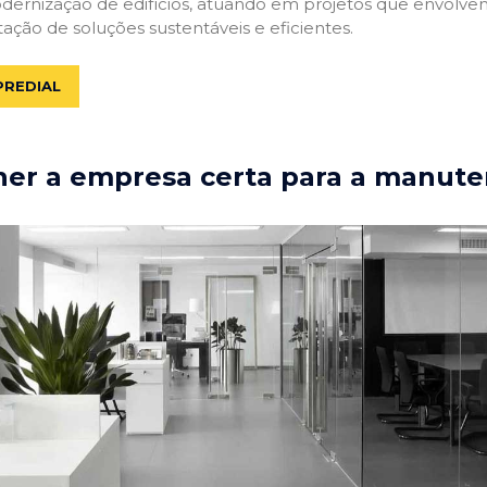
rnização de edifícios, atuando em projetos que envolvem 
tação de soluções sustentáveis e eficientes.
PREDIAL
er a empresa certa para a manute