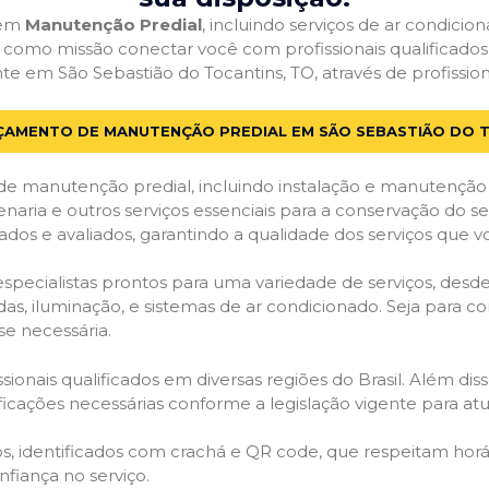
 em
Manutenção Predial
, incluindo serviços de ar condici
em como missão conectar você com profissionais qualificado
em São Sebastião do Tocantins, TO, através de profissionai
ÇAMENTO DE MANUTENÇÃO PREDIAL EM SÃO SEBASTIÃO DO 
de manutenção predial, incluindo instalação e manutenção
venaria e outros serviços essenciais para a conservação do se
dos e avaliados, garantindo a qualidade dos serviços que v
 especialistas prontos para uma variedade de serviços, desd
adas, iluminação, e sistemas de ar condicionado. Seja para c
se necessária.
ionais qualificados em diversas regiões do Brasil. Além diss
ificações necessárias conforme a legislação vigente para 
dos, identificados com crachá e QR code, que respeitam h
fiança no serviço.