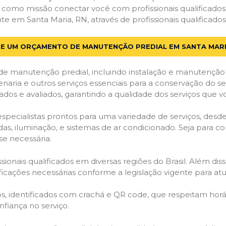
em como missão conectar você com profissionais qualificado
em Santa Maria, RN, através de profissionais qualificados
TE UM ORÇAMENTO DE MANUTENÇÃO PREDIAL EM SANTA MARI
de manutenção predial, incluindo instalação e manutenção
venaria e outros serviços essenciais para a conservação do se
dos e avaliados, garantindo a qualidade dos serviços que v
 especialistas prontos para uma variedade de serviços, desd
adas, iluminação, e sistemas de ar condicionado. Seja para c
se necessária.
ionais qualificados em diversas regiões do Brasil. Além diss
ificações necessárias conforme a legislação vigente para 
dos, identificados com crachá e QR code, que respeitam h
fiança no serviço.