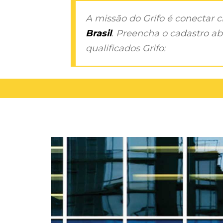
A missão do Grifo é conectar 
Brasil
. Preencha o cadastro aba
qualificados Grifo: