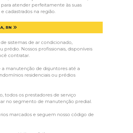
s para atender perfeitamente às suas
 e cadastrados na região.
A, RN
 de sistemas de ar condicionado,
u prédio. Nossos profissionais, disponíveis
ocê contratar.
e a manutenção de disjuntores até a
ondomínios residenciais ou prédios
o, todos os prestadores de serviço
atuar no segmento de manutenção predial.
orários marcados e seguem nosso código de