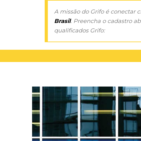
A missão do Grifo é conectar 
Brasil
. Preencha o cadastro aba
qualificados Grifo: