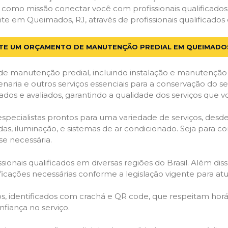
em como missão conectar você com profissionais qualificado
em Queimados, RJ, através de profissionais qualificados 
ITE UM ORÇAMENTO DE MANUTENÇÃO PREDIAL EM QUEIMADOS
de manutenção predial, incluindo instalação e manutenção
venaria e outros serviços essenciais para a conservação do se
dos e avaliados, garantindo a qualidade dos serviços que v
 especialistas prontos para uma variedade de serviços, desd
adas, iluminação, e sistemas de ar condicionado. Seja para c
se necessária.
ionais qualificados em diversas regiões do Brasil. Além diss
ificações necessárias conforme a legislação vigente para 
dos, identificados com crachá e QR code, que respeitam h
fiança no serviço.