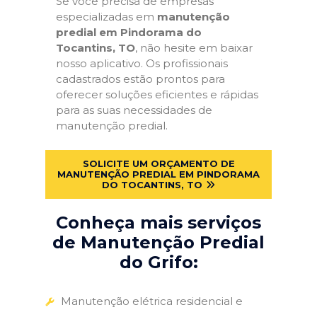
Se você precisa de empresas
especializadas em
manutenção
predial em Pindorama do
Tocantins, TO
, não hesite em baixar
nosso aplicativo. Os profissionais
cadastrados estão prontos para
oferecer soluções eficientes e rápidas
para as suas necessidades de
manutenção predial.
SOLICITE UM ORÇAMENTO DE
MANUTENÇÃO PREDIAL EM PINDORAMA
DO TOCANTINS, TO
Conheça mais serviços
de Manutenção Predial
do Grifo:
Manutenção elétrica residencial e