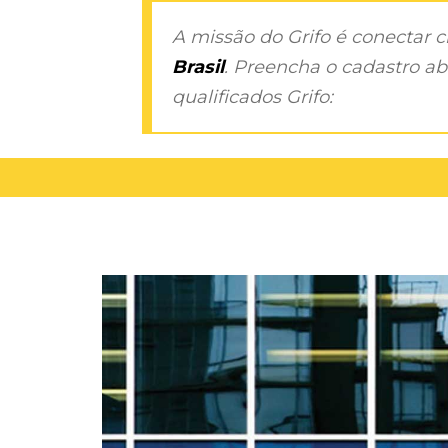
A missão do Grifo é conectar 
Brasil
. Preencha o cadastro aba
qualificados Grifo: