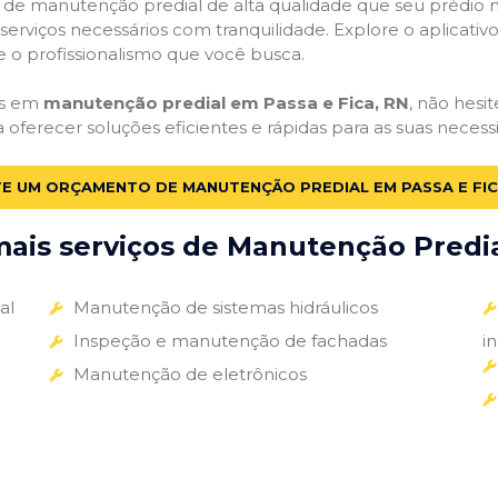
ços de manutenção predial de alta qualidade que seu prédio m
s serviços necessários com tranquilidade. Explore o aplicativ
e o profissionalismo que você busca.
as em
manutenção predial em Passa e Fica, RN
, não hesi
a oferecer soluções eficientes e rápidas para as suas nece
TE UM ORÇAMENTO DE MANUTENÇÃO PREDIAL EM PASSA E FIC
ais serviços de Manutenção Predial
al
Manutenção de sistemas hidráulicos
Inspeção e manutenção de fachadas
i
Manutenção de eletrônicos