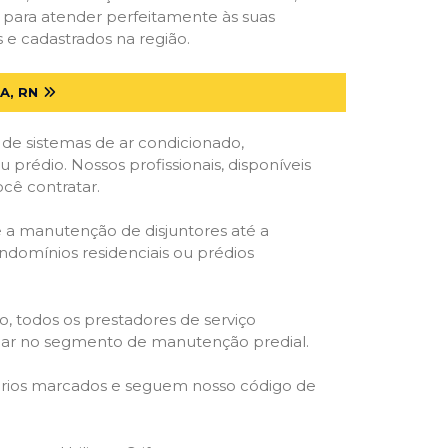
s para atender perfeitamente às suas
 e cadastrados na região.
A, RN
 de sistemas de ar condicionado,
u prédio. Nossos profissionais, disponíveis
ocê contratar.
e a manutenção de disjuntores até a
ondomínios residenciais ou prédios
o, todos os prestadores de serviço
atuar no segmento de manutenção predial.
orários marcados e seguem nosso código de