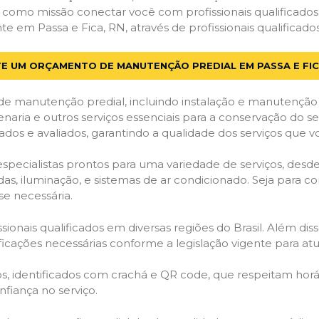
em como missão conectar você com profissionais qualificado
em Passa e Fica, RN, através de profissionais qualificados
TE UM ORÇAMENTO DE MANUTENÇÃO PREDIAL EM PASSA E FIC
de manutenção predial, incluindo instalação e manutenção
venaria e outros serviços essenciais para a conservação do se
dos e avaliados, garantindo a qualidade dos serviços que v
 especialistas prontos para uma variedade de serviços, desd
adas, iluminação, e sistemas de ar condicionado. Seja para c
se necessária.
ionais qualificados em diversas regiões do Brasil. Além diss
ificações necessárias conforme a legislação vigente para 
dos, identificados com crachá e QR code, que respeitam h
fiança no serviço.